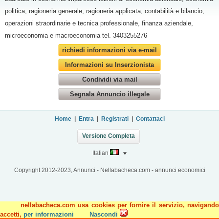
politica, ragioneria generale, ragioneria applicata, contabilità e bilancio,
operazioni straordinarie e tecnica professionale, finanza aziendale,
microeconomia e macroeconomia tel. 3403255276
richiedi informazioni via e-mail
Informazioni su Inserzionista
Condividi via mail
Segnala Annuncio illegale
Home
|
Entra
|
Registrati
|
Contattaci
Versione Completa
Italian
Copyright 2012-2023, Annunci - Nellabacheca.com - annunci economici
nellabacheca.com usa cookies per fornire il servizio, navigando
accetti,
per informazioni
Nascondi