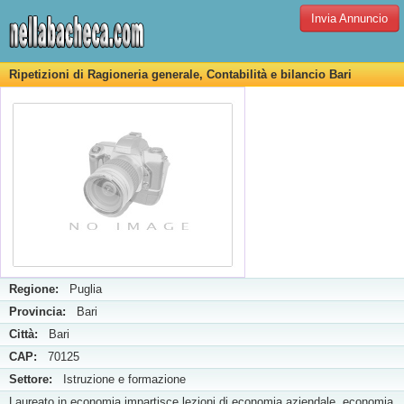
Invia Annuncio
Ripetizioni di Ragioneria generale, Contabilità e bilancio Bari
Regione:
Puglia
Provincia:
Bari
Città:
Bari
CAP:
70125
Settore:
Istruzione e formazione
Laureato in economia impartisce lezioni di economia aziendale, economia