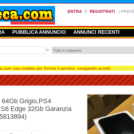
ENTRA
O
REGISTRATI
|
PREFE
RA
PUBBLICA ANNUNCIO
ANNUNCI RECENTI
in
.com usa cookies per fornire il servizio, navigando accetti.
Per Inform
S 64Gb Grigio,PS4
S6 Edge 32Gb Garanzia
75813894)