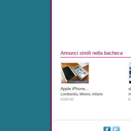
Annunci simili nella bacheca
Apple iPhone...
s
Lombardia, Milano, milano
m
€280.00
€