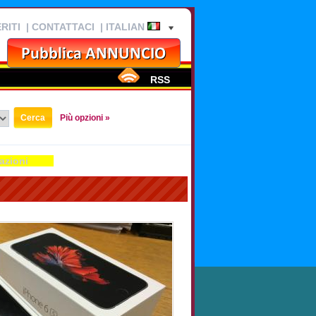
RITI
|
CONTATTACI
| ITALIAN
RSS
Più opzioni »
azioni