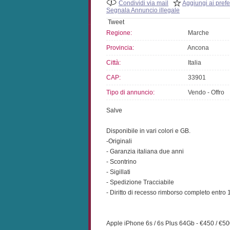
Condividi via mail
Aggiungi ai prefer
Segnala Annuncio illegale
Tweet
Regione:
Marche
Provincia:
Ancona
Città:
Italia
CAP:
33901
Tipo di annuncio:
Vendo - Offro
Salve
Disponibile in vari colori e GB.
-Originali
- Garanzia italiana due anni
- Scontrino
- Sigillati
- Spedizione Tracciabile
- Diritto di recesso rimborso completo entro 
Apple iPhone 6s / 6s Plus 64Gb - €450 / €5