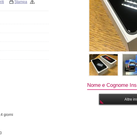
iti
Stampa
Nome e Cognome Inse
Altre i
14 giorni
00