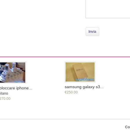
samsung galaxy s3...
bloccare iphone...
€250.00
ilano
270.00
Co