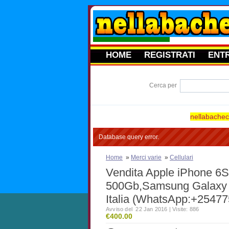
HOME
REGISTRATI
ENT
Cerca per
nellabacheca
Database query error.
Home
»
Merci varie
»
Cellulari
Vendita Apple iPhone 6
500Gb,Samsung Galaxy 
Italia (WhatsApp:+2547
Avviso del 22 Jan 2016 | Visite: 886
€400.00