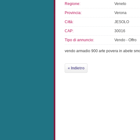
Regione:
Veneto
Provincia:
Verona
Città:
JESOLO
CAP:
30016
Tipo di annuncio:
Vendo - Offro
vendo armadio 900 arte povera in abete sm
« Indietro