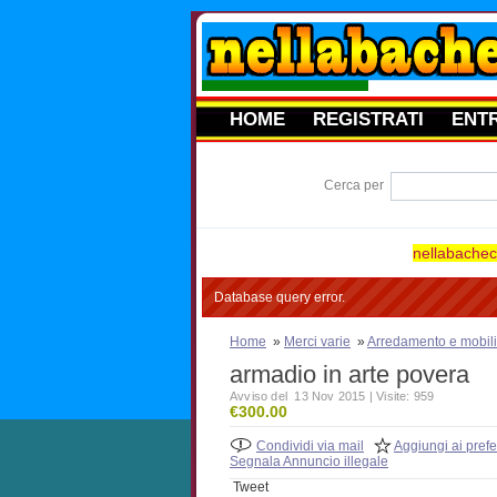
HOME
REGISTRATI
ENT
Cerca per
nellabacheca
Database query error.
Home
»
Merci varie
»
Arredamento e mobili
armadio in arte povera
Avviso del 13 Nov 2015 | Visite: 959
€300.00
Condividi via mail
Aggiungi ai prefer
Segnala Annuncio illegale
Tweet