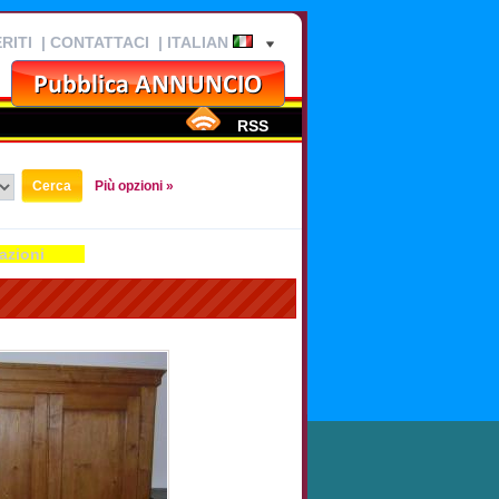
RITI
|
CONTATTACI
| ITALIAN
RSS
Più opzioni »
azioni