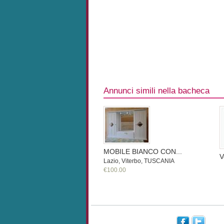
Annunci simili nella bacheca
MOBILE BIANCO CON...
V
Lazio, Viterbo, TUSCANIA
€100.00