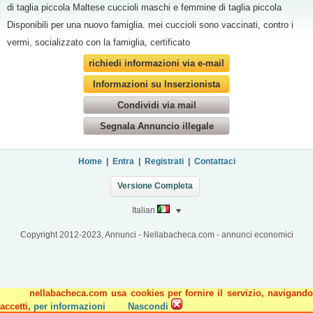
di taglia piccola Maltese cuccioli maschi e femmine di taglia piccola
Disponibili per una nuovo famiglia. mei cuccioli sono vaccinati, contro i
vermi, socializzato con la famiglia, certificato
richiedi informazioni via e-mail
Informazioni su Inserzionista
Condividi via mail
Segnala Annuncio illegale
Home
|
Entra
|
Registrati
|
Contattaci
Versione Completa
Italian
Copyright 2012-2023, Annunci - Nellabacheca.com - annunci economici
nellabacheca.com usa cookies per fornire il servizio, navigando
accetti,
per informazioni
Nascondi