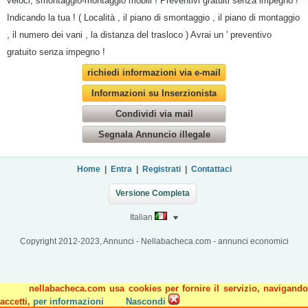
veloci, smontaggio-montaggio mobili ! Preventivi gratuiti senza impegno !
Indicando la tua ! ( Località , il piano di smontaggio , il piano di montaggio
, il numero dei vani , la distanza del trasloco ) Avrai un ' preventivo
gratuito senza impegno !
richiedi informazioni via e-mail
Informazioni su Inserzionista
Condividi via mail
Segnala Annuncio illegale
Home
|
Entra
|
Registrati
|
Contattaci
Versione Completa
Italian
Copyright 2012-2023, Annunci - Nellabacheca.com - annunci economici
nellabacheca.com usa cookies per fornire il servizio, navigando
accetti,
per informazioni
Nascondi