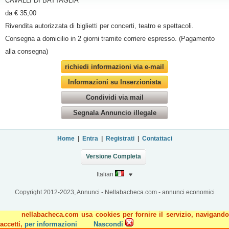
CAVALLI DI BATTAGLIA
da € 35,00
Rivendita autorizzata di biglietti per concerti, teatro e spettacoli.
Consegna a domicilio in 2 giorni tramite corriere espresso. (Pagamento
alla consegna)
richiedi informazioni via e-mail
Informazioni su Inserzionista
Condividi via mail
Segnala Annuncio illegale
Home
|
Entra
|
Registrati
|
Contattaci
Versione Completa
Italian
Copyright 2012-2023, Annunci - Nellabacheca.com - annunci economici
nellabacheca.com usa cookies per fornire il servizio, navigando
accetti,
per informazioni
Nascondi