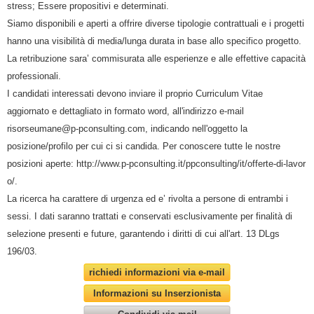
stress; Essere propositivi e determinati.
Siamo disponibili e aperti a offrire diverse tipologie contrattuali e i progetti
hanno una visibilità di media/lunga durata in base allo specifico progetto.
La retribuzione sara’ commisurata alle esperienze e alle effettive capacità
professionali.
I candidati interessati devono inviare il proprio Curriculum Vitae
aggiornato e dettagliato in formato word, all'indirizzo e-mail
risorseumane@p-pconsulting.com, indicando nell'oggetto la
posizione/profilo per cui ci si candida. Per conoscere tutte le nostre
posizioni aperte: http://www.p-pconsulting.it/ppconsulting/it/offerte-di-lavor
o/.
La ricerca ha carattere di urgenza ed e’ rivolta a persone di entrambi i
sessi. I dati saranno trattati e conservati esclusivamente per finalità di
selezione presenti e future, garantendo i diritti di cui all'art. 13 DLgs
196/03.
richiedi informazioni via e-mail
Informazioni su Inserzionista