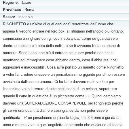
Regione:
Lazio
Provincia:
Roma
Sesso:
maschio
RINGHIETTO è un'altro di quei cani così terrorizzati dall'uomo che
appena ti vedono entrare nel loro box, si rifugiano nell'angolo più lontano,
cominciano a ringhiare con gli occhi spalancati come se guardassero
dentro un abisso più nero della notte, e se ti avvicino tentano anche di
mordere. Sono i cani che più ti entrano nel cuore perchè non riesci
nemmeno ad immaginare cosa abbiano dentro, cosa li abba resi così
aggressivi e inaccessibili. Cosa avrà portato un nanetto come Ringhietto
a voler far credere di essere un pericolosissimo gigante pur di non essere
avvicinato dall'essere umano...Ci ha fatto davvero male vedere per
l'ennesima volta il terrore dipinto negli occhi di un peloso, soprattutto
quando il cane in questione è un piccoletto come lui. Quindi cerchiamo
davvero una SUPERADOZIONE CONSAPEVOLE per Ringhietto perchè
gli serve una quantità d'amore così grande da non poter essere
qantificata. E' un pinscherino di piccola taglia, sui 3-4 anni e già da un
anno e mezzo vive in quell'angoletto aspettando che qualcuno gli faccia