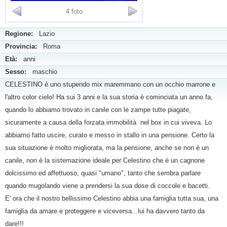
4 foto
Regione:
Lazio
Provincia:
Roma
Età:
anni
Sesso:
maschio
CELESTINO è uno stupendo mix maremmano con un occhio marrone e
l'altro color cielo! Ha sui 3 anni e la sua storia è cominciata un anno fa,
quando lo abbiamo trovato in canile con le zampe tutte piagate,
sicuramente a causa della forzata immobilità nel box in cui viveva. Lo
abbiamo fatto uscire, curato e messo in stallo in una pensione. Certo la
sua situazione è molto migliorata, ma la pensione, anche se non è un
canile, non è la sistemazione ideale per Celestino che è un cagnone
dolcissimo ed affettuoso, quasi "umano", tanto che sembra parlare
quando mugolando viene a prendersi la sua dose di coccole e bacetti.
E' ora che il nostro bellissimo Celestino abbia una famiglia tutta sua, una
famiglia da amare e proteggere e viceversa...lui ha davvero tanto da
dare!!!