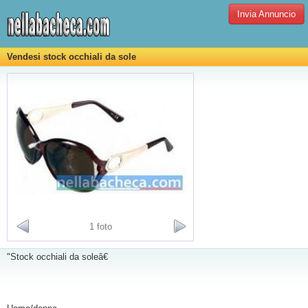
Invia Annuncio
Vendesi stock occhiali da sole
1 foto
"Stock occhiali da soleâ€