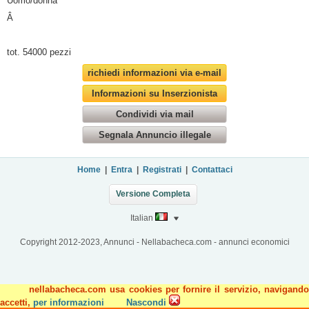
Uomo/donna
Â
tot. 54000 pezzi
richiedi informazioni via e-mail
Informazioni su Inserzionista
Condividi via mail
Segnala Annuncio illegale
Home
|
Entra
|
Registrati
|
Contattaci
Versione Completa
Italian
Copyright 2012-2023, Annunci - Nellabacheca.com - annunci economici
nellabacheca.com usa cookies per fornire il servizio, navigando
accetti,
per informazioni
Nascondi