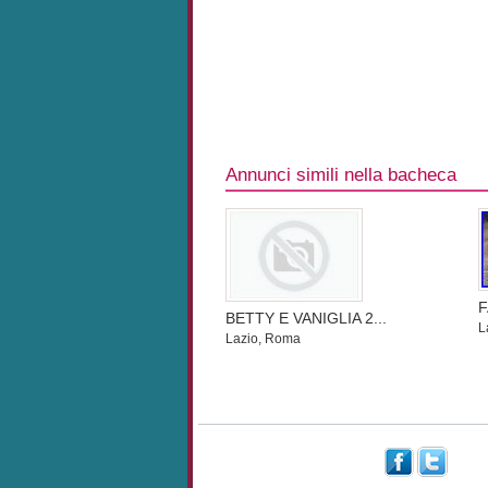
Annunci simili nella bacheca
F
BETTY E VANIGLIA 2...
L
Lazio, Roma