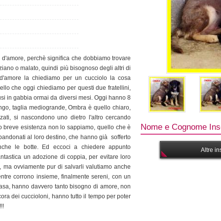
e d'amore, perchè significa che dobbiamo trovare
ziano o malato, quindi più bisognoso degli altri di
 d'amore la chiediamo per un cucciolo la cosa
ello che oggi chiediamo per questi due fratellini,
i in gabbia ormai da diversi mesi. Oggi hanno 8
ngo, taglia mediogrande, Ombra è quello chiaro,
zati, si nascondono uno dietro l'altro cercando
Nome e Cognome Inse
o breve esistenza non lo sappiamo, quello che è
bandonati al loro destino, che hanno già sofferto
nche le botte. Ed eccoci a chiedere appunto
Altre i
tica un adozione di coppia, per evitare loro
e, ma ovviamente pur di salvarli valutiamo anche
ntre corrono insieme, finalmente sereni, con un
casa, hanno davvero tanto bisogno di amore, non
ra dei cuccioloni, hanno tutto il tempo per poter
!!