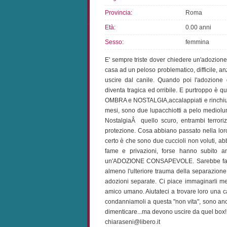
Provincia:
Roma
Età:
0.00 anni
Sesso:
femmina
E' sempre triste dover chiedere un'adozion
casa ad un peloso problematico, difficile, an
uscire dal canile. Quando poi l'adozione
diventa tragica ed orribile. E purtroppo è qu
OMBRA e NOSTALGIA,accalappiati e rinchius
mesi, sono due lupacchiotti a pelo mediolu
NostalgiaÂ quello scuro, entrambi terroriz
protezione. Cosa abbiano passato nella lor
certo è che sono due cuccioli non voluti, ab
fame e privazioni, forse hanno subito a
un'ADOZIONE CONSAPEVOLE. Sarebbe fantas
almeno l'ulteriore trauma della separazion
adozioni separate. Ci piace immaginarli me
amico umano. Aiutateci a trovare loro una 
condanniamoli a questa "non vita", sono anco
dimenticare...ma devono uscire da quel box!!
chiaraseni@libero.it