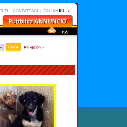
RITI
|
CONTATTACI
| ITALIAN
RSS
Più opzioni »