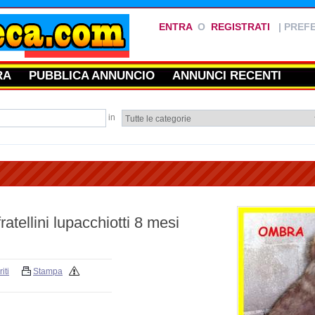
ENTRA
O
REGISTRATI
|
PREFE
RA
PUBBLICA ANNUNCIO
ANNUNCI RECENTI
in
llini lupacchiotti 8 mesi
iti
Stampa