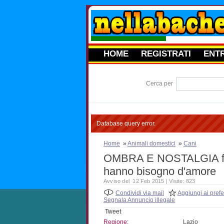
HOME
REGISTRATI
ENT
Cerca per
Database query error.
Home
»
Animali domestici
»
Cani
OMBRA E NOSTALGIA frate
hanno bisogno d'amore
Avviso del 12 Feb 2015 | Visite: 823
Condividi via mail
Aggiungi ai prefer
Segnala Annuncio illegale
Tweet
Regione:
Lazio