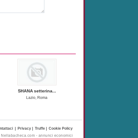
SHANA setterina...
Lazio, Roma
ntattaci
|
Privacy
|
Truffe
|
Cookie Policy
- Nellabacheca.com - annunci economici