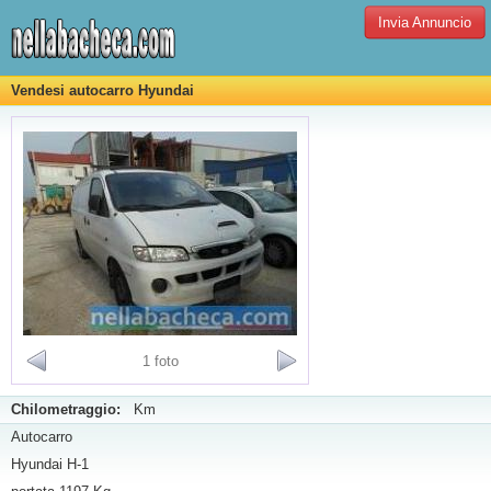
Invia Annuncio
Vendesi autocarro Hyundai
1 foto
Chilometraggio:
Km
Autocarro
Hyundai H-1