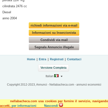
portata 1197 Kg
cilindrata 2476 cc
Diesel
anno 2004
richiedi informazioni via e-mail
Informazioni su Inserzionista
Condividi via mail
Segnala Annuncio illegale
Home
|
Entra
|
Registrati
|
Contattaci
Versione Completa
Italian
Copyright 2012-2023, Annunci - Nellabacheca.com - annunci economici
nellabacheca.com usa cookies per fornire il servizio, navigando
accetti,
per informazioni
Nascondi