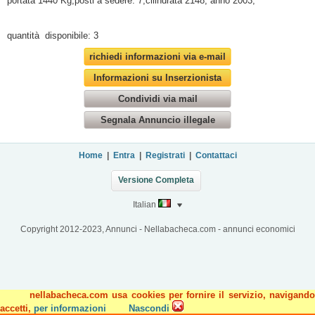
portata 1440 Kg,posti a sedere: 7,cilindrata 2148, anno 2003;
quantità disponibile: 3
richiedi informazioni via e-mail
Informazioni su Inserzionista
Condividi via mail
Segnala Annuncio illegale
Home
|
Entra
|
Registrati
|
Contattaci
Versione Completa
Italian
Copyright 2012-2023, Annunci - Nellabacheca.com - annunci economici
nellabacheca.com usa cookies per fornire il servizio, navigando
accetti,
per informazioni
Nascondi