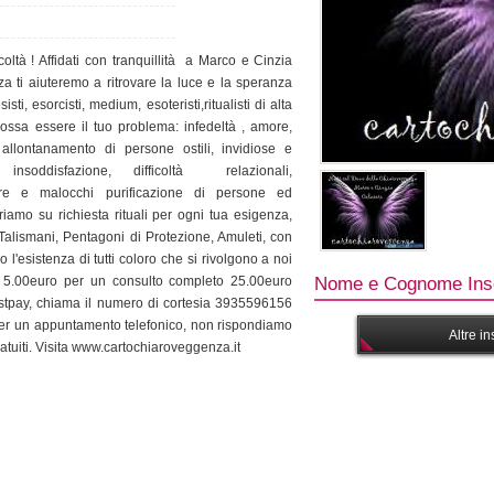
coltà ! Affidati con tranquillità a Marco e Cinzia
a ti aiuteremo a ritrovare la luce e la speranza
ti, esorcisti, medium, esoteristi,ritualisti di alta
ossa essere il tuo problema: infedeltà , amore,
r allontanamento di persone ostili, invidiose e
insoddisfazione, difficoltà relazionali,
ture e malocchi purificazione di persone ed
riamo su richiesta rituali per ogni tua esigenza,
Talismani, Pentagoni di Protezione, Amuleti, con
 l'esistenza di tutti coloro che si rivolgono a noi
a 5.00euro per un consulto completo 25.00euro
Nome e Cognome Inse
ostpay, chiama il numero di cortesia 3935596156
 per un appuntamento telefonico, non rispondiamo
Altre i
atuiti. Visita www.cartochiaroveggenza.it