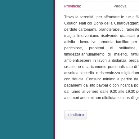
Provincia:
Padova
Trova la serenità per affrontare le tue diffi
Colaiori Nati col Dono della Chiaroveggenz
perdute cartomanti, pranoterapeuti, radiestesis
magia. Interveniamo risolvendo qualsiasi p
attività lavorative, armonia familiare,pe
pericolose, problemi di solitudine, 
timidezza,annullamento di malefici, fat
ambienti,esperti in lavori a distanza, prepa
creazione e caricamento personalizzato di 
assoluta sincerità e riservatezza miglioriamo
con fiducia. Consulto minimo a partire d
pagamenti da sito paypal o con ricarica p
dal lunedì al venerdì dalle 9.30 alle 19.30
a numeri anonimi non effettuiamo consulti gr
« Indietro