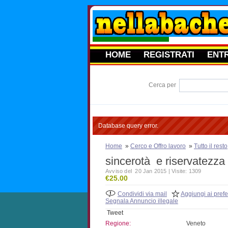
HOME
REGISTRATI
ENT
Cerca per
Database query error.
Home
»
Cerco e Offro lavoro
»
Tutto il resto
sincerotà e riservatezza s
Avviso del 20 Jan 2015 | Visite: 1309
€25.00
Condividi via mail
Aggiungi ai prefer
Segnala Annuncio illegale
Tweet
Regione:
Veneto