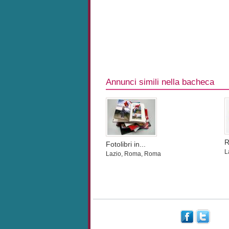
Annunci simili nella bacheca
R
Fotolibri in...
L
Lazio, Roma, Roma