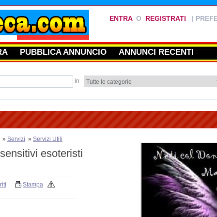
ENTRA
O
REGISTRATI
|
PREFE
RA
PUBBLICA ANNUNCIO
ANNUNCI RECENTI
in
»
Servizi
»
Servizi Utili
ensitivi esoteristi
iti
Stampa