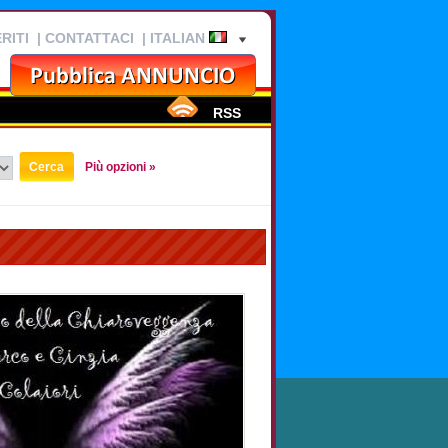
RITI
|
CONTATTACI
| ITALIAN
RSS
Più opzioni »