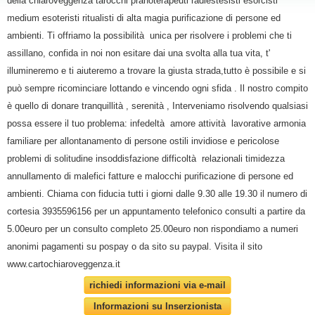
della chiaroveggenza tarocchi pranoterapeuti radiestesisti esorcisti
medium esoteristi ritualisti di alta magia purificazione di persone ed
ambienti. Ti offriamo la possibilità unica per risolvere i problemi che ti
assillano, confida in noi non esitare dai una svolta alla tua vita, t'
illumineremo e ti aiuteremo a trovare la giusta strada,tutto è possibile e si
può sempre ricominciare lottando e vincendo ogni sfida . Il nostro compito
è quello di donare tranquillità , serenità , Interveniamo risolvendo qualsiasi
possa essere il tuo problema: infedeltà amore attività lavorative armonia
familiare per allontanamento di persone ostili invidiose e pericolose
problemi di solitudine insoddisfazione difficoltà relazionali timidezza
annullamento di malefici fatture e malocchi purificazione di persone ed
ambienti. Chiama con fiducia tutti i giorni dalle 9.30 alle 19.30 il numero di
cortesia 3935596156 per un appuntamento telefonico consulti a partire da
5.00euro per un consulto completo 25.00euro non rispondiamo a numeri
anonimi pagamenti su pospay o da sito su paypal. Visita il sito
www.cartochiaroveggenza.it
richiedi informazioni via e-mail
Informazioni su Inserzionista