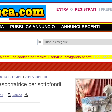
ENTRA
O
REGISTRATI
|
PREFE
RA
PUBBLICA ANNUNCIO
ANNUNCI RECENTI
in
.com usa cookies per fornire il servizio, navigando accetti.
Per Inform
zatura da Lavoro
»
Attrezzature Edili
asportatrice per sottofondi
iti
Stampa