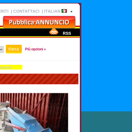
RITI
|
CONTATTACI
| ITALIAN
RSS
Più opzioni »
azioni