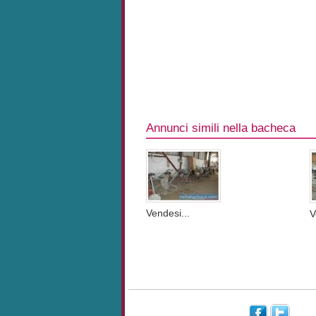
Annunci simili nella bacheca
Vendesi...
V