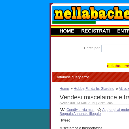
HOME
REGISTRATI
ENT
Cerca per
nellabacheca
Database query error.
Home
»
Hobby, Fai da te, Giardino
»
Attrez
Vendesi miscelatrice e tr
Avviso del 13 Dec 2014 | Visite: 805
Condividi via mail
Aggiungi ai prefer
Segnala Annuncio illegale
Tweet
Miscelatrice e trasportatrice