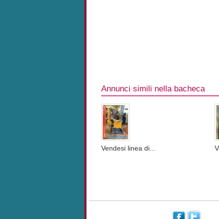
Annunci simili nella bacheca
Vendesi linea di...
V