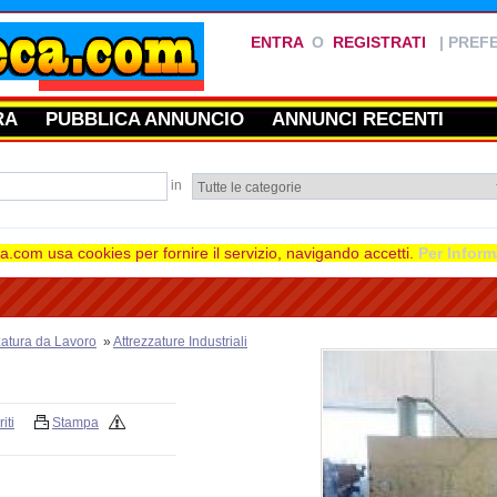
ENTRA
O
REGISTRATI
|
PREFE
RA
PUBBLICA ANNUNCIO
ANNUNCI RECENTI
in
.com usa cookies per fornire il servizio, navigando accetti.
Per Inform
zatura da Lavoro
»
Attrezzature Industriali
iti
Stampa