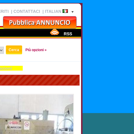
RITI
|
CONTATTACI
| ITALIAN
RSS
Più opzioni »
azioni