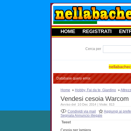
HOME
REGISTRATI
ENT
Cerca per
nellabacheca
Database query error.
Home
»
Hobby, Fai da te, Giardino
»
Attrez
Vendesi cesoia Warcom
Avviso del 10 Dec 2014 | Visite: 813
Condividi via mail
Aggiungi ai prefer
Segnala Annuncio illegale
Tweet
Cesoia per lamiera