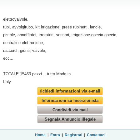
elettrovalvole,
tubi, avvolgitubo, kit irrigazione, prese rubinetti, lancie,
pistole, annaffiatoi, irroratori, sensori, irrigazione goccia-goccia,
centraline elettroniche,
raccordi, giunti, valvole,
ecc...
TOTALE 15463 pezzi ...tutto Made in
Italy
richiedi informazioni via e-mail
Informazioni su Inserzionista
Condividi via mail
Segnala Annuncio illegale
Home
|
Entra
|
Registrati
|
Contattaci