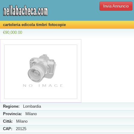
Invia Annuncio
cartoleria edicola timbri fotocopie
€90,000.00
Regione:
Lombardia
Provincia:
Milano
Città:
Milano
CAP:
20125