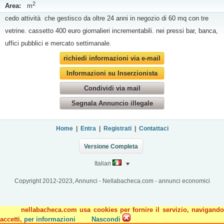
2
Area:
m
cedo attività che gestisco da oltre 24 anni in negozio di 60 mq con tre
vetrine. cassetto 400 euro giornalieri incrementabili. nei pressi bar, banca,
uffici pubblici e mercato settimanale.
richiedi informazioni via e-mail
Informazioni su Inserzionista
Condividi via mail
Segnala Annuncio illegale
Home
|
Entra
|
Registrati
|
Contattaci
Versione Completa
Italian
Copyright 2012-2023, Annunci - Nellabacheca.com - annunci economici
nellabacheca.com usa cookies per fornire il servizio, navigando
accetti,
per informazioni
Nascondi