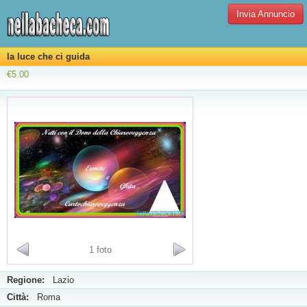
Invia Annuncio
la luce che ci guida
€5.00
1 foto
Regione:
Lazio
Città:
Roma