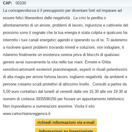
CAP:
00100
La consapevolezza è il presupposto per diventare forti ed imparare ad
essere felici liberandosi dalle negatività . La crisi la perdita o
allontanamento di un amore, problemi di lavoro, ingiustizie e cattiverie del
prossimo sono il segnale che la tua energia è stata colpita e qualcuno ha
interrotto i tuoi canali energetici agendo e operando su di te. Ti aiuteremo
a risolvere questi problemi trovando rimedi e soluzioni, non indugiare, ti
ridaremo finalmente un esistenza serena priva di blocchi di qualsiasi
genere avrai nuovamente la vita nelle tue mani. Ermete e Ghita
sensitivicartomanti esoteristi pranoterapeuti, esperti in rituali potentissimi
di alta magia per amore fortuna lavoro, togliamo negatività da ambienti e
persone creiamo scudi protettivi di altissimo livello . Consulti a partire da
5,00 euro contattaci dal lunedì al venerdì dalle ore 15.30 alle ore 19.30 al
numero di cortesia 3935596156 per fissare un appuntamento telefonico.
Non rispondiamo a numerazioni anonime. Visita il sito
www.cartochiaroveggenza.it
richiedi informazioni via e-mail
Informazioni su Inserzionista